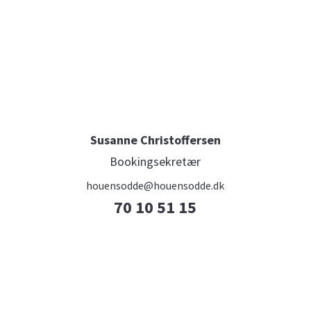
Susanne Christoffersen
Bookingsekretær
houensodde@houensodde.dk
70 10 51 15