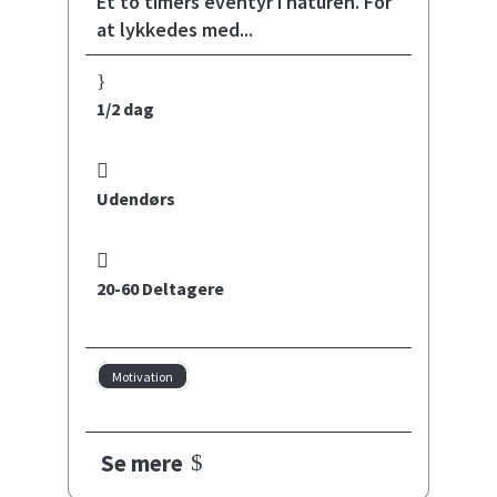
Et to timers eventyr i naturen. For
at lykkedes med...
1/2 dag
Udendørs
20-60 Deltagere
Motivation
Se mere